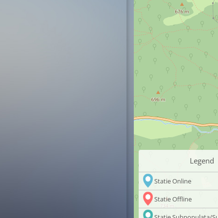
Legend
Statie Online
Statie Offline
Statie Subpopulata/S