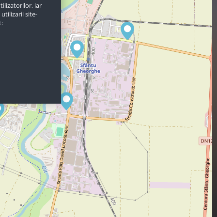
lizatorilor, iar
ilizarii site-
t: