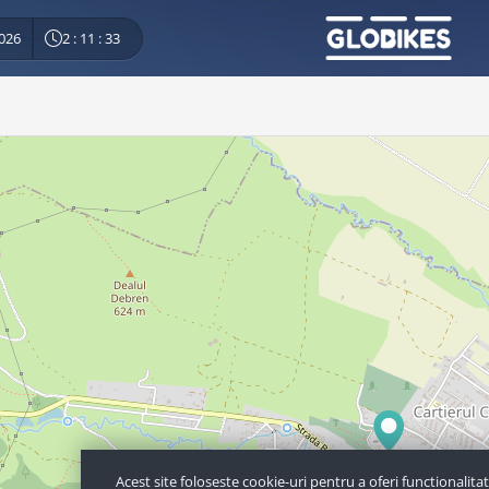
2026
2 : 11 : 34
Acest site foloseste cookie-uri pentru a oferi functionalitati