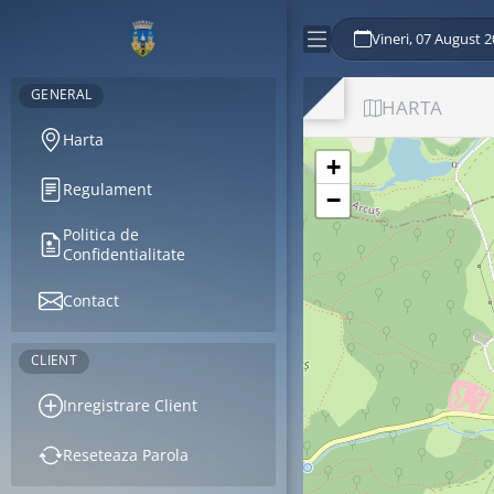
Vineri, 07 August 
GENERAL
HARTA
Harta
+
Regulament
−
Politica de
Confidentialitate
Contact
CLIENT
Inregistrare Client
Reseteaza Parola